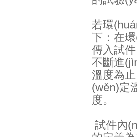
若環(hu
下：在環(
傳入試件
不斷進(j
溫度為止
(wěn)
度。
試件內(nè