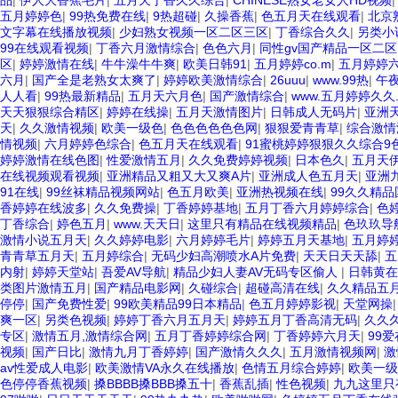
品
|
伊人大香蕉毛片
|
五月天丁香久久综合
|
CHINESE熟女老女人HD视频
五月婷婷色
|
99热免费在线
|
9热超碰
|
久操香蕉
|
色五月天在线观看
|
北京熟
文字幕在线播放视频
|
少妇熟女视频一区二区三区
|
丁香综合久久
|
另类小
99在线观看视频
|
丁香六月激情综合
|
色色六月
|
同性gv国产精品一区二区
区
|
婷婷激情在线
|
牛牛澡牛牛爽
|
欧美日韩91
|
五月婷婷co.m
|
五月婷婷
六月
|
国产全是老熟女太爽了
|
婷婷欧美激情综合
|
26uuu
|
www.99热
|
午
人人看
|
99热最新精品
|
五月天六月色
|
国产激情综合
|
www.五月婷婷久久.
天天狠狠综合精区
|
婷婷在线操
|
五月天激情图片
|
日韩成人无码片
|
亚洲
天
|
久久激情视频
|
欧美一级色
|
色色色色色色网
|
狠狠爱青青草
|
综合激情
情视频
|
六月婷婷色综合
|
色五月天在线观看
|
91蜜桃婷婷狠狠久久综合9
婷婷激情在线色图
|
性爱激情五月
|
久久免费婷婷视频
|
日本色久
|
五月天
在线视频观看视频
|
亚洲精品又粗又大又爽A片
|
亚洲成人色五月天
|
亚洲
91在线
|
99丝袜精品视频网站
|
色五月欧美
|
亚洲热视频在线
|
99久久精
香婷婷在线波多
|
久久免费操
|
丁香婷婷基地
|
五月丁香六月婷婷综合
|
色婷
丁香综合
|
婷色五月
|
www.天天日
|
这里只有精品在线视频精品
|
色玖玖导
激情小说五月天
|
久久婷婷电影
|
六月婷婷毛片
|
婷婷五月天基地
|
五月婷
青青草五月天
|
五月婷综合
|
无码少妇高潮喷水A片免费
|
天天日天天舔
|
五
内射
|
婷婷天堂站
|
吾爱AV导航
|
精品少妇人妻AV无码专区偷人
|
日韩黄在
类图片激情五月
|
国产精品电影网
|
久碰综合
|
超碰高清在线
|
久久精品五
停停
|
国产免费性爱
|
99欧美精品99日本精品
|
色五月婷婷影视
|
天堂网操
爽一区
|
另类色视频
|
婷婷丁香六月五月天
|
婷婷五月丁香高清无码
|
久久
专区
|
激情五月,激情综合网
|
五月丁香婷婷综合网
|
丁香婷婷六月天
|
99
视频
|
国产日比
|
激情九月丁香婷婷
|
国产激情久久久
|
五月激情视频网
|
激
av性爱成人电影
|
欧美激情VA永久在线播放
|
色情五月综合婷婷
|
欧美一级
色停停香蕉视频
|
搡BBBB搡BBB搡五十
|
香蕉乱插
|
性色视频
|
九九这里只