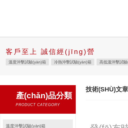
客戶至上 誠信經(jīng)營
溫度沖擊試驗(yàn)箱
冷熱沖擊試驗(yàn)箱
高低溫沖擊試驗(
液態(tài)溫度沖擊試驗(yàn)箱
快速溫變試驗(yàn)箱
恒溫恒濕
高低溫交變濕熱試驗(yàn)箱
恒定濕熱試驗(yàn)箱
恒溫恒濕
技術(SHÙ)文
產(chǎn)品分類
高低溫濕熱試驗(yàn)箱
步入式恒溫恒濕試驗(yàn)箱
高低溫試
霉菌試驗(yàn)箱
應(yīng)力篩選試驗(yàn)箱
IPX9K淋雨箱
PRODUCT CATEGORY
三綜合試驗(yàn)箱
鹽霧試驗(yàn)箱
老化試驗(yàn)箱
工
耐氣候試驗(yàn)箱
高低溫/低氣壓試驗(yàn)箱
自然恒溫對流試
溫度沖擊試驗(yàn)箱