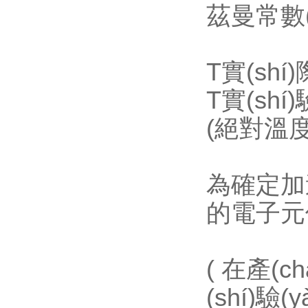
茲曼常數(sh
T實(sh
T實(shí
(絕對溫
為確定加
的電子元件
( 在產(c
(shí)驗(