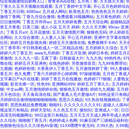
综合视频激情四射网入口
|
青青草Avb在线
|
五月色丁香
|
天天摸天天肏
|
丁香久久五月天视频在线观看
|
五月丁香婷中文字幕
|
开心五月色婷婷综
丁香五月日韩
|
6080av
|
五月成人网站
|
欧美色五月
|
热热色色五月天婷婷
激情丁香网
|
丁香九月综合激情
|
免费观看18视频网站
|
五月黄色婷婷
|
六
日日激情网
|
丁香五月停停av
|
五月天婷婷免费
|
五月天综合网
|
超碰精品
香五月香蕉
|
日美三级
|
成人小说 五月天 婷婷
|
久久久天天啊
|
99riav 亚洲
久
|
丁香五月aV
|
五月花激情
|
五月天激情图片网
|
狠狠色无码
|
伊人婷婷
合网站
|
久久综合激情
|
人人妻人人澡
|
开心五月婷婷
|
亚洲中文字幕在线
社区
|
婷婷五月色影视先锋
|
婷婷五月天激情在线
|
免费黄网不卡AV
|
天天
月丁香亭亭
|
中日韩美欧成人一区二区精品在线
|
五月婷婷久久综合
|
五月
婷婷六月丁香五月
|
www九月婷婷
|
丁香五月亚洲
|
婷婷日本色
|
婷婷五月
香激情
|
久久九九一區
|
五夜丁香
|
日韩操逼大片
|
九九久热
|
99热性色
|
9
噜在线
|
婷婷五月天亚洲色
|
在线色婷婷
|
另类激情首页
|
九九99免费理论
|
九视频
|
色婷婷色情
|
大香蕉伊人丁香五月
|
五月激情婷婷丁香
|
99人妻碰
香五月
|
色久免费
|
丁香六月婷婷开心婷婷网
|
97操碰视频
|
五月色丁香成
文字幕日产A片在线看
|
婷婷丁香五月在线播放
|
色婷婷777狠狠
|
人妻熟女
视频
|
影音先锋一区
|
性色99
|
亚洲网站999
|
婷婷五月丁香久久
|
五月婷婷
狠
|
中文av网
|
五月激情婷婷在线
|
狠狠色五月激情
|
婷婷九九视频
|
五月婷
月天色综合
|
天天肏高清在线
|
国产看真人毛片爱做A片
|
99热这里只有精
月婷婷综合激情啪啪啪啪啪啪啪
|
思思久久精品
|
9久热在线视频精品
|
丁
狠草
|
思思热精品免费视频
|
啪啪91
|
久久久久久久久久91
|
超碰人人摸AV
视这里只有精品
|
婷婷天堂站
|
久久色五月天
|
微拍92
|
亚洲成人一区
|
日日
高清无码视频网址
|
99日这里只有精品
|
五月天五月天成人网亭亭成人色
久久综合
|
啪啪啪丁香五月
|
色婷婷成人色网
|
91麻豆国产三级精品福利
色狠狠色综合久久久绯色AⅤ影视
|
51XX嘿嘿午夜无码
|
久99久热
|
久99