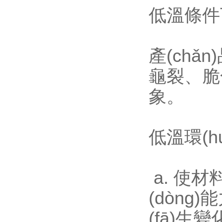
低溫條件
產(chǎn
龜裂
象。
低溫環(h
a. 使材
(dòng)
(fā)生變化