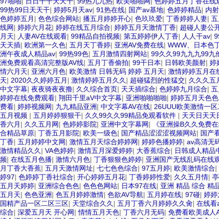
97啪啪
|
日日干干天天干
|
99热九九热
|
欧美啪啪网
|
色婷婷五月丁香在线
99热99日天天干
|
婷婷5月天av
|
91热在线
|
国产av基地
|
色婷婷精品
|
内射
色婷婷五月
|
色色综合网站
|
播五月婷婷开心
|
色玖玖爱
|
丁香婷婷人妻
|
五
线网
|
婷婷六月花
|
婷婷在线五月综合
|
婷婷五月天激情丁香
|
超碰人妻公
月天
|
人妻AV在线观看
|
99精品自拍视频
|
第五婷婷伊人丁香
|
人人干av
|
天天插
|
欧洲第一久色
|
五月天丁香婷
|
亚洲AV免费在线
|
WWW、日本色丁
洲午夜成人精品av
|
99热99色
|
五月激情四射网站
|
99久久99九九九99
洲免费观看高清完整版AV线
|
五月丁香偷拍
|
99干日本
|
日韩欧美颜射
|
婷
情六月天
|
亚洲六月色
|
欧美激情 日韩无码 婷婷 五月天
|
激情婷婷五月在
天
|
2020久久婷婷五月
|
激情婷婷五月久久
|
超碰猛烈的性猛交
|
久久久五
中文字幕
|
夜夜骑夜夜撸
|
久久综合首页
|
天天插综合
|
色婷婷九月综合
|
五
婷婷在线免费观看
|
翔田千里aV中文字幕
|
亚洲啪啪啪啪
|
婷婷五月天色色
费看
|
婷婷视频网
|
九九精品亚洲
|
中文字幕AV在线
|
26UUU欧美激情一
五月视频
|
五月婷婷狠狠干
|
久久99久久99精品免观看软件
|
天天日天天
香六月
|
久久五月网
|
色婷婷影院
|
亚洲中文字幕网
|
《亚洲操B久久免费在线
合精品草原
|
丁香五月影院
|
欧美一级色
|
国产精品涩涩涩视频网站
|
国产
丁香
|
五月婷婷中文网
|
激情五月天综合婷婷网
|
婷婷色播婷婷
|
av高清无
激情精品久久
|
VA色婷婷
|
激情五月深爱婷婷
|
大香蕉综合
|
日韩成人精品
频
|
在线五月色播
|
激情六月色
|
丁香狠狠色婷婷
|
亚洲国产无线乱码在线
月丁香大香蕉
|
五月天激情网址
|
七七色色综合
|
97五月婷
|
欧美激情综合
|
婷97
|
色婷婷丁香社综合
|
开心婷婷五月花
|
丁香婷婷性爱
|
久久五月情
|
亭
五月天婷婷
|
亚洲综合色色
|
色色色网站
|
日本97在线
|
亚洲 精品 综合 精
五月天
|
色色亚洲
|
色五月婷婷激情
|
色欲AV导航
|
五月婷在线
|
97碰
|
婷婷
国精产品一区二区三区
|
天堂综合久久
|
五月丁香六月婷婷久久肏
|
在线看a
综合
|
深爱五月天 开心网
|
情情五月天色
|
丁香六月无码
|
免费看欧美成人