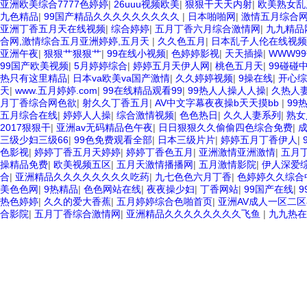
亚洲欧美综合7777色婷婷
|
26uuu视频欧美
|
狠狠干天天内射
|
欧美熟女乱
九色精品
|
99国产精品久久久久久久久久久
|
日本啪啪网
|
激情五月综合
亚洲丁香五月天在线视频
|
综合婷婷
|
五月丁香六月综合激情网
|
九九精品
合网,激情综合五月亚洲婷婷,五月天
|
久久色五月
|
日本乱子人伦在线视频
亚洲午夜
|
狠狠艹狠狠艹
|
99在线小视频
|
色婷婷影视
|
天天插操
|
WWW9
99国产欧美视频
|
5月婷婷综合
|
婷婷五月天伊人网
|
桃色五月天
|
99碰碰
热只有这里精品
|
日本va欧美va国产激情
|
久久婷婷视频
|
9操在线
|
开心综
天
|
www.五月婷婷.com
|
99在线精品观看99
|
99热人人操人人操
|
久热人
月丁香综合网色欲
|
射久久丁香五月
|
AV中文字幕夜夜操b天天摸bb
|
99
五月综合在线
|
婷婷人人操
|
综合激情视频
|
色色热日
|
久久人妻系列
|
熟女
2017狠狠干
|
亚洲av无码精品色午夜
|
日日狠狠久久偷偷四色综合免费
|
三级少妇三级66
|
99色免费观看全部
|
日本三级片片
|
婷婷五月丁香伊人
|
色影视
|
婷婷丁香五月天婷婷
|
婷婷丁香色五月
|
亚洲激情亚洲激情
|
五月
操精品免费
|
欧美视频五区
|
五月天激情播播网
|
五月激情影院
|
伊人深爱
合
|
亚洲精品久久久久久久久久吃药
|
九七色色六月丁香
|
色婷婷久久综合
美色色网
|
9热精品
|
色色网站在线
|
夜夜操少妇
|
丁香网站
|
99国产在线
|
热色婷婷
|
久久的爱大香蕉
|
五月婷婷综合色啪首页
|
亚洲AV成人一区二
合影院
|
五月丁香综合激情网
|
亚洲精品久久久久久久久久飞鱼
|
九九热在