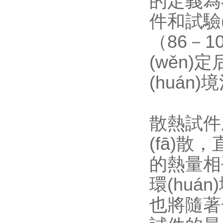
的定義為在
件和試驗(y
（86－1
(wěn)
(huán
散熱試件產
(fā)散
的熱量相平衡
環(huán
也將隨著一