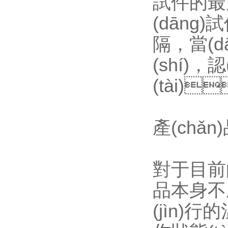
試件的最后
(dāng
隔，當
(shí)
(tài)
產(chǎn
對于目前的產
品本身不產
(jìn)