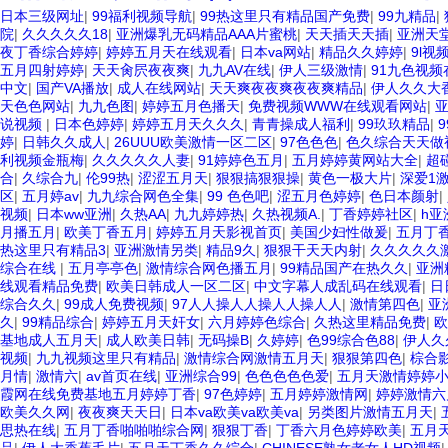
日本三级网址
|
99福利视频导航
|
99热这里只有精品国产免费
|
99九精品
|
院
|
久久久久久18
|
亚洲爆乳无码精品AAA片蜜桃
|
天天插天天插
|
亚洲天堂
夜丁香综合婷婷
|
婷婷五月天在线观看
|
日本va网站
|
精品久久婷婷
|
9l视
五月四射婷婷
|
天天肏屄夜夜爽
|
九九AV在线
|
伊人三级激情
|
91九色视频
中文
|
国产VA播放
|
成人在线网站
|
天天爽夜夜爽夜夜爽精品
|
伊人久久大
天色色网站
|
九九色图
|
婷婷五月色播天
|
免费视频WWW在线观看网站
|
说视频
|
日本色婷婷
|
婷婷五月天久久久
|
青青操成人福利
|
99玖玖精品
|
婷
|
日韩久久成人
|
26UUU欧美激情一区二区
|
97色色色
|
色久综合天天做
利视频金瓶梅
|
久久久久久人妻
|
91婷婷色五月
|
五月婷婷黄网站大全
|
超
合
|
久综合九
|
伦99热
|
涩涩五月天
|
狠狠搞狠狠操
|
黄色一极大片
|
深爱1
区
|
五月婷av
|
九九综合网色全集
|
99 色色吧
|
涩五月色婷婷
|
色日本颜射
|
视频
|
日本ww亚洲
|
久热AA
|
九九婷婷热
|
久热视频A.
|
丁香婷婷社区
|
h亚
月播五月
|
欧美丁香五月
|
婷婷五月天影视首页
|
美国少妇性做爰
|
五月丁
热这里只有精品3
|
亚洲激情另类
|
精品9久
|
狠狠干天天内射
|
久久久久久
综合在线
|
五月亭亭色
|
激情综合网色播五月
|
99精品国产在热久久
|
亚洲
线观看精品免费
|
欧美日韩成人一区二区
|
中文字幕人成乱码在线观看
|
日
综合久久
|
99成人免费视频
|
97人人操人人操人人操人人
|
激情第四色
|
亚
久
|
99精品综合
|
婷婷五月天奸女
|
六月婷婷色综合
|
久热这里精品免费
|
欧
基地成人五月天
|
成人欧美日韩
|
无码操B
|
久婷婷
|
色99综合色88
|
伊人久
视频
|
九九视频这里只有精品
|
激情综合网激情五月天
|
狠狠第四色
|
棕合
月情
|
激情六
|
av首页在线
|
亚洲综合99
|
色色色色色爱
|
五月天激情婷婷
霞网在线免费基地五月婷婷丁香
|
97色婷婷
|
五月婷婷激情网
|
婷婷激情六
欧美久久网
|
夜夜爽天天日
|
日本va欧美va欧美va
|
另类图片激情五月天
|
思热在线
|
五月丁香啪啪啪综合网
|
狠狠丁香
|
丁香六月色婷婷欧美
|
五月