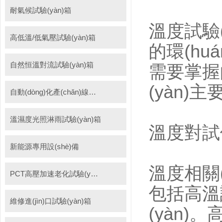
耐氣候試驗(yàn)箱
溫度試驗(
高低溫/低氣壓試驗(yàn)箱
的環(hu
自然恒溫對流試驗(yàn)箱
需要掌握的
(yàn)主要
自動(dòng)化產(chǎn)線高低溫試驗(yàn)箱
溫濕度光照淋雨試驗(yàn)箱
溫度對
新能源專用設(shè)備
溫度相關(g
PCT高壓加速老化試驗(yàn)機(jī)
包括高溫試驗
維修進(jìn)口試驗(yàn)箱
(yàn)