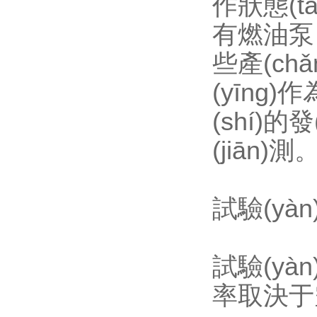
作狀態(tà
有燃油泵
些產(ch
(yīng)
(shí)的
(jiān)測
試驗(yà
試驗(yà
率取決于