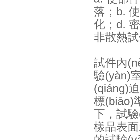
落；b.
化
非散熱試
試件內(nè
驗(yàn
(qián
標(biāo
下，試驗(
樣品表面最
的試驗(y