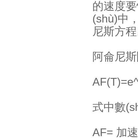
的速度要快一
(shù)
尼斯方程
阿侖尼斯關
AF(T)=e
式中數(s
AF= 