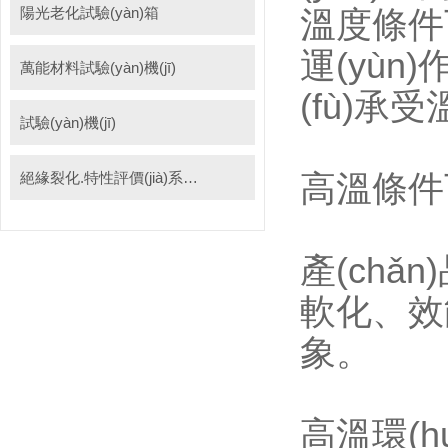
陽光老化試驗(yàn)箱
溫度條件下
運(yùn)
萬能材料試驗(yàn)機(jī)
(fù)承
試驗(yàn)機(jī)
絕緣裂化.特性評價(jià)系統(tǒng)
高溫條件
產(chǎ
軟化、效能
象。
高溫環(h