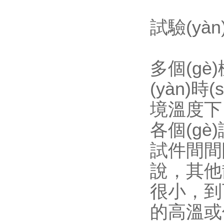
試驗(yà
多個(gè)
(yàn)時
境溫度下
各個(g
試件間間隔
說
很小
的高溫或低溫