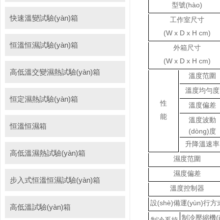
型號(hào)
快速溫變試驗(yàn)箱
工作室尺寸
(W x D x H cm)
恒溫恒濕試驗(yàn)箱
外箱尺寸
(W x D x H cm)
高低溫交變濕熱試驗(yàn)箱
溫度范圍
溫度均勻度
恒定濕熱試驗(yàn)箱
性
溫度偏差
能
溫度波動
恒溫恒濕箱
(dòng)度
升降溫速率
高低溫濕熱試驗(yàn)箱
濕度范圍
濕度偏差
步入式恒溫恒濕試驗(yàn)箱
溫度控制器
設(shè)備運(yùn)行方
高低溫試驗(yàn)箱
制冷壓縮機(jī