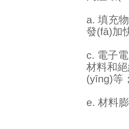
a. 填充物
發(fā)加
c. 電子
材料和絕緣
(yīng)等
e. 材料膨