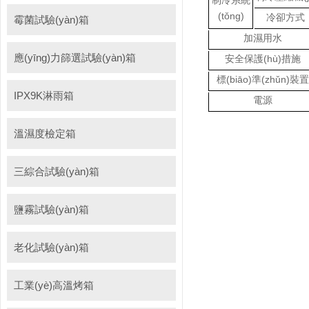
制冷系統
(tǒng)
冷卻方式
霉菌試驗(yàn)箱
加濕用水
應(yīng)力篩選試驗(yàn)箱
安全保護(hù)措施
標(biāo)準(zhǔn)裝置
IPX9K淋雨箱
電源
溫濕度檢定箱
三綜合試驗(yàn)箱
鹽霧試驗(yàn)箱
老化試驗(yàn)箱
工業(yè)高溫烤箱