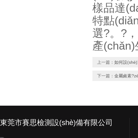
樣品達(dá
特點(diǎ
選?。?
產(chǎn)
上一篇：
如何設(shè
下一篇：
金屬鹵素?z
東莞市賽思檢測設(shè)備有限公司