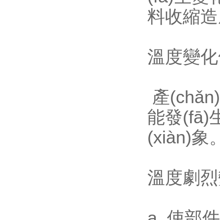
料收縮造成機
溫度變化
產(chǎ
能發(fā
(xiàn)象
溫度劇烈
a. 使部件