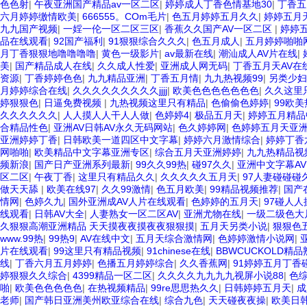
色色射
|
午夜亚洲国产精品av一区二区
|
婷婷成人丁香色情基地30
|
丁香五
六月婷婷缴情欧美
|
666555。COm毛片
|
色五月婷婷五月久久
|
婷婷五月
九九国产视频
|
一婬一伦一区二区三区
|
香蕉久久国产AV一区二区
|
婷婷
品在线观看
|
92国产福利
|
91狠狠综合久久久
|
色五月成人
|
五月婷婷啪啪
月丁香狠狠地噜噜噜噜
|
黄色一级影片
|
av最新在线
|
潮汕成人AV片在线
|
美
|
国产精品成人在线
|
久久成人性爱
|
亚洲成人网无码
|
丁香五月天AV在
资源
|
丁香婷婷色色
|
九九精品亚洲
|
丁香五月情
|
九九热视频99
|
另类少妇
月婷婷综合在线
|
久久久久久久久久久jjjj
|
欧美色色色色色色色
|
久久这里
婷狠狠色
|
日逼免费视频
|
九热视频这里只有精品
|
色偷偷色婷婷
|
99欧美
久久久久久久
|
人人摸人人干人人做
|
色婷婷4
|
极品五月天
|
婷婷五月精品
合精品性色
|
亚洲AV日韩AV永久无码网站
|
色久婷婷网
|
色婷婷五月天亚
亚洲婷婷丁香
|
日韩欧美一道四区中文字幕
|
婷婷六月激情综合
|
婷婷丁香
网啪啪
|
欧美精品中文字幕亚洲专区
|
综合五月天亚洲婷婷
|
九九热精品视
频新浪
|
国产日产亚洲系列最新
|
99久久99热
|
碰97久久
|
亚洲中文字幕AV
区二区
|
午夜丁香
|
这里只有精品久久
|
久久久久久五月天
|
97人妻碰碰碰
做天天舔
|
欧美在线97
|
久久99激情
|
色五月欧美
|
99精品视频推荐
|
国产
情网
|
色婷久九
|
国外亚洲成AV人片在线观看
|
色婷婷的五月天
|
97碰人人
线观看
|
日韩AV大全
|
人妻熟女一区二区AV
|
亚洲尤物在线
|
一级二级色大
久狠狠高潮亚洲精品 天天摸夜夜摸夜夜狠狠摸
|
五月天另类小说
|
狠狠色
www.99热
|
99热9
|
AV在线中文
|
五月天综合激情网
|
色婷婷激情小说网
|
片在线观看
|
99这里只有精品视频
|
91chinese在线
|
BBWCUCKOLD精品
线
|
丁香六月五月婷婷
|
色播五月婷婷综合
|
久久香蕉网
|
91婷婷五月丁香
婷狠狠久久综合
|
4399精品一区二区
|
久久久久九九九九视屏小说88
|
色
啪
|
欧美色色色色色
|
在热视频精品
|
99re思思热久久
|
日韩婷婷五月天
|
成
老师
|
国产韩日亚洲美州欧亚综合在线
|
综合九色
|
天天碰夜夜操
|
欧美日