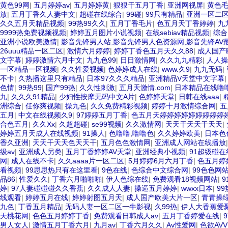
黄色99网
|
五月婷婷av
|
五月婷婷黄
|
狠狠干五月丁香
|
亚洲网视屏
|
黄色
放
|
五月丁香久人妻中文
|
超碰在线综合
|
99碰
|
99只有精品
|
亚洲一区二区
久久五月天精品视频
|
99热99久久
|
五月丁香毛片
|
色五月天丁香婷婷
|
九
9999热免费视频视频
|
婷婷五月图片小说视频
|
在线sebiav精品视频
|
综合
亚洲小说欧美激情
|
影音先锋男人站,影音先锋男人色资源网,影音先锋AV
26uuu精品一区二区
|
激情六月婷婷
|
婷婷丁香色五月天久久88
|
成人国产
文字幕
|
婷婷激情六月中文
|
九九色99
|
日日激情网
|
久久九九精彩
|
人人操
一区精品一区视频
|
久久性爱视频
|
色婷婷成人在线
|
www.久9
|
九九无码
|
不卡
|
久热播这里只有精品
|
日本97久久久精品
|
亚洲精品V天堂中文字幕
色情
|
99热99
|
国产99热
|
久久性刺激
|
五月天激情.com
|
日本精品在线噜
九
|
久久久91精品
|
少妇性按摩无码中文A片
|
色婷婷天堂
|
日韩在线aaa
|
洲综合
|
任你爽视频
|
操九色
|
久久免费精彩视频
|
婷婷十月激情综合网
|
五
五月
|
中文在线视频久9
|
97婷婷五月丁香
|
色五月天婷婷婷婷婷婷婷婷婷
合色五月
|
久久Xx
|
久超超碰
|
se99视频
|
久久激情网
|
天天干天天干天天
|
婷婷五月天成人在线视频
|
91操人
|
色噜噜,噜噜色
|
久久婷婷欧美
|
日本色
香久亚洲
|
天天干天天色天天干
|
五月色色激情网
|
亚洲成人网站在线播放
级av
|
亚洲成人另类
|
五月丁香婷婷AV天堂
|
亚洲经典小视频
|
91超级碰在
网
|
成人在线不卡
|
久久aaaa片一区二区
|
5月婷婷6月六月丁香
|
色五月婷
看视频
|
99思思热只有在这里看
|
9色在线
|
色综合中文综合网
|
99色色网
品86
|
性爱久久
|
丁香六月啪啪啪
|
伊人色综在线
|
免费观看18视频网站
|
婷
|
97人妻碰碰碰久久香蕉
|
久久成人人妻
|
操逼五月婷婷
|
wwxx日本
|
9
线观看
|
婷婷五月在线
|
婷婷射图五月天
|
成人国产欧美大片一区
|
青青操绿
九色
|
丁香五月精品
|
无码人妻一区二区一牛影视
|
久99热
|
伊人大香蕉爱
天桃花网
|
色色五月婷婷丁香
|
免费观看日韩成人av
|
五月丁香婷爱在线
|
男人女人
|
激情五月丁香六月
|
九月av
|
丁香六月久久
|
Av性爱网
|
色欲AVV