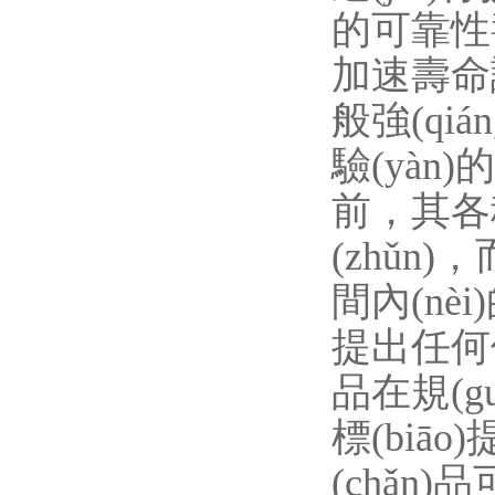
的可靠性壽
加速壽命試驗
般強(qi
驗(yàn)
前，
(zhǔn)，
間內(nèi
提出任何保證
品在規(g
標(biāo
(chǎn)