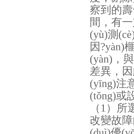
察到的壽
間，有一定
(yù)測
因?yàn
(yàn)
差異，
(yīng
(tǒng)
（1）所選
改變故障
(duì)優(