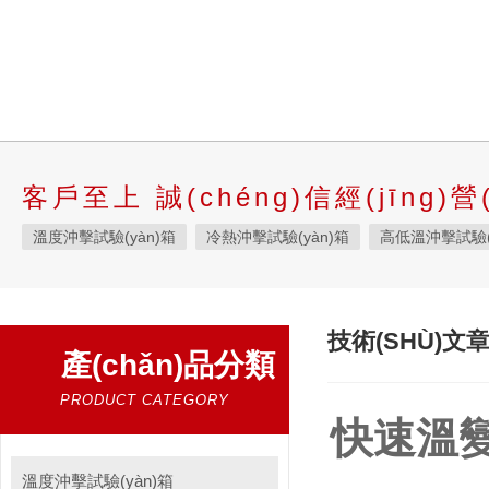
客戶至上 誠(chéng)信經(jīng)營(
溫度沖擊試驗(yàn)箱
冷熱沖擊試驗(yàn)箱
高低溫沖擊試驗(
液態(tài)溫度沖擊試驗(yàn)箱
快速溫變?cè)囼?yàn)箱
恒溫
高低溫交變濕熱試驗(yàn)箱
恒定濕熱試驗(yàn)箱
恒溫恒濕
技術(SHÙ)文
產(chǎn)品分類
高低溫濕熱試驗(yàn)箱
步入式恒溫恒濕試驗(yàn)箱
高低溫試
霉菌試驗(yàn)箱
應(yīng)力篩選試驗(yàn)箱
IPX9K淋雨箱
PRODUCT CATEGORY
快速溫變濕
三綜合試驗(yàn)箱
鹽霧試驗(yàn)箱
老化試驗(yàn)箱
工
耐氣候試驗(yàn)箱
高低溫/低氣壓試驗(yàn)箱
自然恒溫對(du
溫度沖擊試驗(yàn)箱