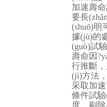
加速壽命試驗
要長(zhǎ
(shuō)明
據(jù)
(guò)試
壽命因?yà
行推斷
(jì)方
采取加速壽
條件試驗(
度，剔除與