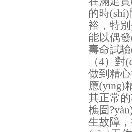
在滿足實(
的時(shí
裕，
能以偶發(f
壽命試驗(
（4）對(du
做到精心管理
應(yīng)
其正常的功
樵囼?yàn
生故障