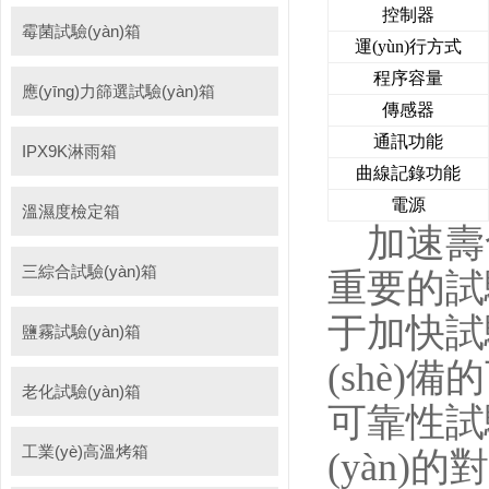
控制器
霉菌試驗(yàn)箱
運(yùn)行方式
程序容量
應(yīng)力篩選試驗(yàn)箱
傳感器
通訊功能
IPX9K淋雨箱
曲線記錄功能
電源
溫濕度檢定箱
加速壽命試
三綜合試驗(yàn)箱
重要的試驗
于加快試驗(
鹽霧試驗(yàn)箱
(shè)
老化試驗(yàn)箱
可靠性試驗
工業(yè)高溫烤箱
(yàn)的