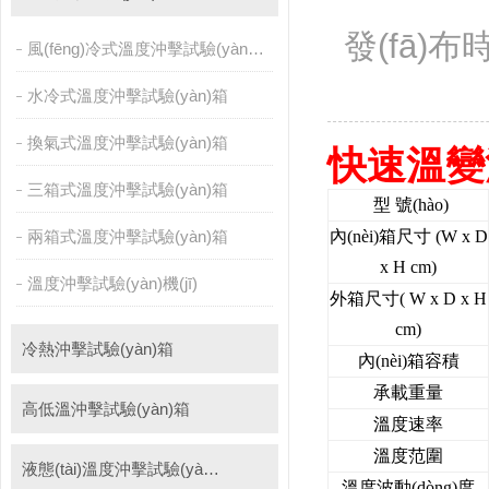
自動(dòng)化產(chǎn)線高低溫試驗(yàn)箱
溫濕度光照淋雨試驗(yàn)箱
發(fā)布時
風(fēng)冷式溫度沖擊試驗(yàn)箱
PCT高壓加速老化試驗(yàn)機(jī)
維修進(jìn)口試驗(yàn)箱
水冷式溫度沖擊試驗(yàn)箱
陽(yáng)光老化試驗(yàn)箱
萬(wàn)能材料試驗(yàn)機(jī)
換氣式溫度沖擊試驗(yàn)箱
絕緣裂化.特性評(píng)價(jià)系統(tǒng)
快速溫變濕
三箱式溫度沖擊試驗(yàn)箱
型 號(hào)
兩箱式溫度沖擊試驗(yàn)箱
內(nèi)箱尺寸 (W x D
x H cm)
溫度沖擊試驗(yàn)機(jī)
外箱尺寸( W x D x H
cm)
冷熱沖擊試驗(yàn)箱
內(nèi)箱容積
承載重量
高低溫沖擊試驗(yàn)箱
溫度速率
溫度范圍
液態(tài)溫度沖擊試驗(yàn)箱
溫度波動(dòng)度