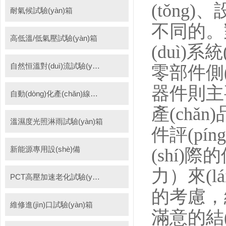
(tǒng
耐氣候試驗(yàn)箱
不同的
高低溫/低氣壓試驗(yàn)箱
(duì)系
自然恒溫對(duì)流試驗(yàn)箱
零部件側(
器件則主要
自動(dòng)化產(chǎn)線高低溫試驗(yàn)箱
產(chǎn
溫濕度光照淋雨試驗(yàn)箱
件評(píng
新能源專用設(shè)備
(shí)際
力）來(lái
PCT高壓加速老化試驗(yàn)機(jī)
的考慮，
維修進(jìn)口試驗(yàn)箱
滿意的結(