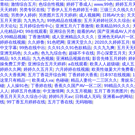
青桔
|
激情综合五月
|
色综合性视频
|
婷婷丁香成人
|
www,99色
|
婷婷五月
天天婷婷
|
另类专区在线
|
丁香伊人五月色婷婷五十路
|
三级三久久线久久
在线
|
另类伊人婷婷
|
另类图片五月天婷婷
|
成人视频网
|
日韩AV大全
|
天
五月天资源
|
九九热九九
|
99热精品在线播放
|
五月天婷婷社区久久综合
|
月天论坛
|
五月婷综合性中心
|
亚洲五月六丁香激情
|
欧美精品99久久久
|
人伦精品HD
|
99在线观看
|
亚洲综合另类
|
能看的AV
|
国产亚洲成AV人片
久99精品视频
|
丁香激情网
|
成人亚洲精品久久久久
|
亚洲色无码A片一区
婷婷在线视频
|
久久婷鲁
|
91色吧网
|
亚洲天堂久久
|
2020久久婷婷五月
|
中文字幕
|
99热在线中出
|
久久91久久91色欲精品
|
久久九九爽
|
五月天无
亚洲无码色
|
久久a热
|
色九九综合色
|
超碰不卡在线
|
开心深爱五月天
|
天
精品
|
9久久精品
|
九九色视频
|
亚洲精品视频在线
|
影音先锋五月婷婷
|
婷
操免费工开爱
|
亚洲综合五月天婷婷
|
a在线观看
|
欧美人人超级碰
|
成人五
婷婷久久网
|
婷婷久久五月天
|
六月婷婷在线视频
|
欧美性做爰大片免费看
久久大香蕉网
|
五月丁香花开综合网
|
丁香婷婷大香蕉
|
日本97在线视频
|
这里只有精品一
|
欧美成人va
|
色碰碰
|
精品人妻伦一二三区久久
|
.青娱乐
碰
|
人人操91色
|
丁香婷在线
|
香蕉久久国产AV一区二区
|
99精品久久久
人人
|
婷婷五月色播放
|
中文激情网
|
久久五月视频
|
五月丁香另类图片
|
色
香五月天天久久综合小说
|
婷婷5月天av
|
日韩成人无码
|
亚洲看av的网站
|
线
|
99丁香五月婷婷在线
|
五月丁香在线
|
无码啪啪
|