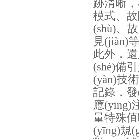
跡清晰，不
模式、故
(shù)
見(jiàn)等
此外，還
(shè
(yàn)技術
記錄，
應(yīn
量特殊值時
(yīng)規