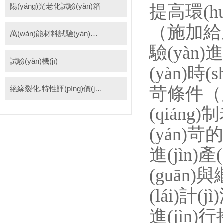
陽(yáng)光老化試驗(yàn)箱
提高環(h
（施加給產(
萬(wàn)能材料試驗(yàn)機(jī)
驗(yàn)
試驗(yàn)機(jī)
(yàn)時
苛條件（應
絕緣裂化.特性評(píng)價(jià)系統(tǒng)
(qiáng
(yán)苛
進(jìn)產
(guān
(lái)計
進(jìn)