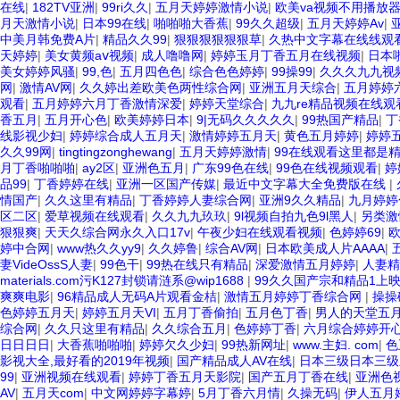
在线
|
182TV亚洲
|
99ri久久
|
五月天婷婷激情小说
|
欧美va视频不用播放器
月天激情小说
|
日本99在线
|
啪啪啪大香蕉
|
99久久超级
|
五月天婷婷Av
|
中美月韩免费A片
|
精品久久99
|
狠狠狠狠狠狠草
|
久热中文字幕在线线观
天婷婷
|
美女黄频aⅴ视频
|
成人噜噜网
|
婷婷玉月丁香五月在线视频
|
日本
美女婷婷风骚
|
99,色
|
五月四色色
|
综合色色婷婷
|
99操99
|
久久久九九视
网
|
激情AV网
|
久久婷出差欧美色两性综合网
|
亚洲五月天综合
|
五月婷婷
观看
|
五月婷婷六月丁香激情深爱
|
婷婷天堂综合
|
九九re精品视频在线观
香五月
|
五月开心色
|
欧美婷婷日本
|
9|无码久久久久久
|
99热国产精品
|
丁
线影视少妇
|
婷婷综合成人五月天
|
激情婷婷五月天
|
黄色五月婷婷
|
婷婷
久久99网
|
tingtingzonghewang
|
五月天婷婷激情
|
99在线观看这里都是
月丁香啪啪啪
|
ay2区
|
亚洲色五月
|
广东99色在线
|
99色在线视频观看
|
婷
品99
|
丁香婷婷在线
|
亚洲一区国产传媒
|
最近中文字幕大全免费版在线
|
情国产
|
久久这里有精品
|
丁香婷婷人妻综合网
|
亚洲9久久精品
|
九月婷婷
区二区
|
爱草视频在线观看
|
久久九九玖玖
|
9l视频自拍九色9l黑人
|
另类激
狠狠爽
|
天天久综合网永久入口17v
|
午夜少妇在线观看视频
|
色婷婷69
|
欧
婷中合网
|
www热久久yy9
|
久久婷鲁
|
综合AV网
|
日本欧美成人片AAAA
|
妻VideOssS人妻
|
99色干
|
99热在线只有精品
|
深爱激情五月婷婷
|
人妻精
materials.com污K127封锁请涟系@wip1688
|
99久久国产宗和精品1上
爽爽电影
|
96精品成人无码A片观看金桔
|
激情五月婷婷丁香综合网
|
操操
色婷婷五月天
|
婷婷五月天VI
|
五月丁香偷拍
|
五月色丁香
|
男人的天堂五
综合网
|
久久只这里有精品
|
久久综合五月
|
色婷婷丁香
|
六月综合婷婷开
日日日日
|
大香蕉啪啪啪
|
婷婷欠久少妇
|
99热新网址
|
www.主妇. com
|
色
影视大全,最好看的2019年视频
|
国产精品成人AV在线
|
日本三级日本三级
99
|
亚洲视频在线观看
|
婷婷丁香五月天影院
|
国产五月丁香在线
|
亚洲色
AV
|
五月天com
|
中文网婷婷字幕婷
|
5月丁香六月情
|
久操无码
|
伊人五月