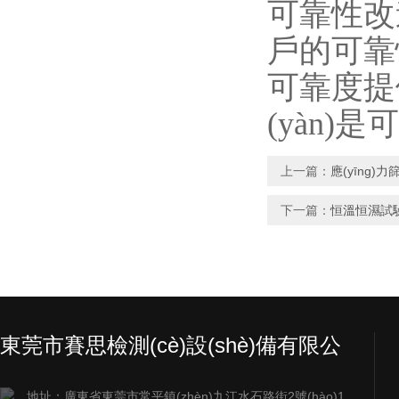
可靠性改進
戶的可靠性要
可靠度提供數
(yàn)是
上一篇：
應(yīng)
下一篇：
恒溫恒濕試驗
東莞市賽思檢測(cè)設(shè)備有限公
司
地址：廣東省東莞市常平鎮(zhèn)九江水石路街2號(hào)1