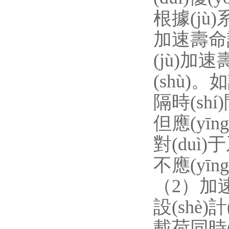
根據(jù)
加速壽命試驗
(jù)加
(shù)
隔時(shí
但應(yīng
對(duì)
不應(yīng)
（2）加速
設(shè)計
載荷同時(s