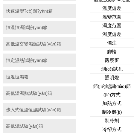
溫度偏差
快速溫變?cè)囼?yàn)箱
溫變范圍
濕度范圍
恒溫恒濕試驗(yàn)箱
濕度偏差
備注
高低溫交變濕熱試驗(yàn)箱
腳輪
恒定濕熱試驗(yàn)箱
觀察窗
測(cè)試孔
恒溫恒濕箱
照明燈
節(jié)能調(diào)節
高低溫濕熱試驗(yàn)箱
(jié)方式
加熱方式
步入式恒溫恒濕試驗(yàn)箱
制冷機(jī)
制冷劑
高低溫試驗(yàn)箱
冷卻方式