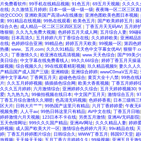
片免费看软件
|
99手机在线精品视频
|
91色五月
|
69五月天视频
|
久久久久
在线
|
久久激情五月婷婷
|
日本一级一级一级一级
|
夜夜嗨一区二区三区直
动交CCOO
|
亚洲欧美国产高清vA在线播放
|
亚洲色图欧美色图日本视频
|
黄
|
991精品在线视频
|
99热在线观看
|
欧美色五月
|
国产欧美婷婷五月
|
操
综合久色
|
成人精品一区二区三区四区五区
|
丁香五月天无码AV
|
五月婷
噜狠狠
|
久久九九免费大视频
|
色婷婷五月天成人网
|
五月综合人妻
|
99碰
啪啪
|
日本高清久
|
五月婷婷六月丁香综合在线
|
久久婷婷欧美
|
亚洲精品乱
在线
|
色婷婷综合亚洲
|
99精品色
|
婷婷五月天欧美
|
99视频一区
|
第四色
热播
|
www。五月,com
|
久久久91精品
|
天天色中文字幕女优AV
|
狠狠干.c
久久
|
丁香激情久久
|
欧亚洲在线高清视频
|
www.天天色综合
|
国产99美少
美日综合
|
中文字幕在线免费看线人
|
99久久66综合
|
婷婷丁香五月天操逼
媒视频
|
综合视频久久
|
99在线观看精彩视频
|
玖久精品视频9
|
妻久久人久
产精品国产成人国产三级
|
亚洲精级
|
亚洲综合婷婷
|
wwwC0maV五月花
|
洲中文字幕AV
|
丁香网五月天
|
超碰色色综合
|
黄页大全十八禁
|
99热在
片
|
久久五月婷婷视频
|
插插插色综合网
|
欧美大香蕉视频
|
丁香五月婷婷
久久久五月婷婷
|
六月激情综合
|
亚洲婷婷久久综合
|
五月天婷婷视频30
|
爱
|
九九热九九
|
99偷拍视频在线日本
|
中文国产五月天
|
激情综合五月
|
9
丁香五月综合激情久久潮喷
|
色高清无码视频
|
色婷婷香蕉
|
日本三级韩三
区大片
|
日韩大片艹艹
|
99热国产这里只有精品
|
六月丁香婷婷爱
|
午夜无
视频免费
|
人人干av
|
99热日韩这里只有精品
|
AV中文在线
|
丁香五月日啪
婷婷激情六月天视频
|
123日本不卡在线
|
另类五月激情
|
亚洲AV无码影院
五天色情网址
|
999久久久国产精品
|
亚洲AV网址
|
久久久精品人妻
|
婷婷
婷视频
|
成人国产欧美大片一区
|
激情综合色婷婷六月天
|
99ri精品在线
|
天
婷
|
丁香五月婷婷图片综合
|
日韩综合久
|
WWW丁香五月
|
韩国97天堂
|
超
放视频
|
天天操天天操
|
五月丁香六月婷婷久久
|
99操视频
|
亚洲五月天激