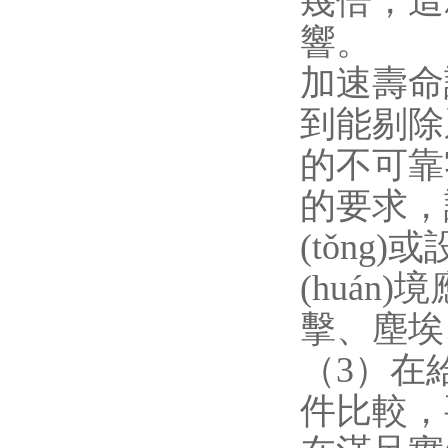
幾倍
響。
加速壽命試驗
到能剔除系統
的不可靠零
的要求，試
(tǒng
(huán)境
擊、塵埃
（3）在給
件比較，要