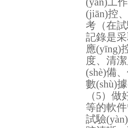
(yàn)工作
(jiān)
考（在試驗(
記錄是采
應(yīng
度、清潔度
(shè)
數(shù)據
（5）做好對
等的軟件管
試驗(yàn